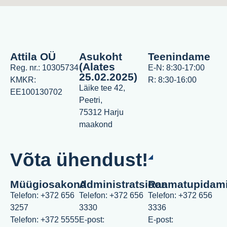
Attila OÜ
Asukoht
Teenindame
(Alates
Reg. nr.: 10305734
E-N: 8:30-17:00
25.02.2025)
KMKR:
R: 8:30-16:00
Läike tee 42,
EE100130702
Peetri,
75312 Harju
maakond
Võta ühendust!
Müügiosakond
Administratsioon
Raamatupidam
Telefon: +372 656
Telefon: +372 656
Telefon: +372 656
3257
3330
3336
Telefon: +372 5555
E-post:
E-post: