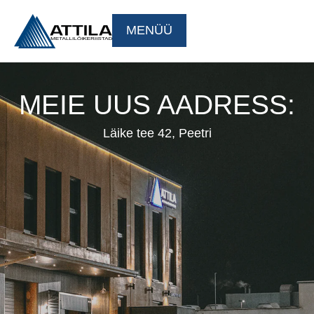
MENÜÜ
MEIE UUS AADRESS:
Läike tee 42, Peetri